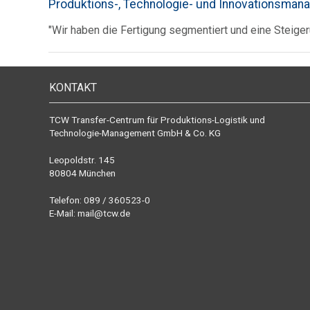
Produktions-, Technologie- und Innovationsma
"Wir haben die Fertigung segmentiert und eine Steigeru
KONTAKT
TCW Transfer-Centrum für Produktions-Logistik und
Technologie-Management GmbH & Co. KG
Leopoldstr. 145
80804 München
Telefon: 089 / 360523-0
E-Mail:
mail@tcw.de