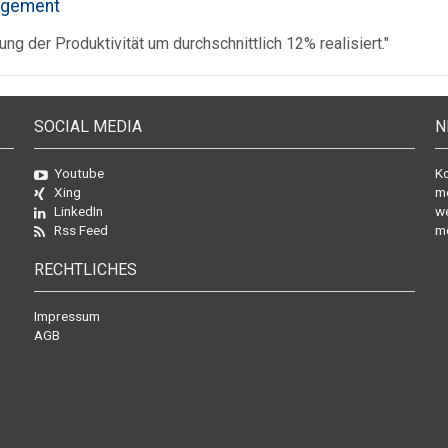
nagement
ng der Produktivität um durchschnittlich 12% realisiert."
SOCIAL MEDIA
N
Youtube
Ko
Xing
mo
LinkedIn
we
Rss Feed
mö
RECHTLICHES
Impressum
AGB