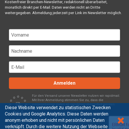
Kostenfreier Branchen-Newsletter, redaktionell überarbeitet,
monatlich direkt per E-Mail. Daten werden nicht an Dritte
weitergegeben. Abmeldung jederzeit per Link im Newsletter möglich.
Anmelden
Für den Versand unserer Newsletter nutzen wir rapidmail.
Mit Ihrer Anmeldung stimmen Sie zu, dass die
eingegebenen Daten an rapidmail übermittelt werden.
Diese Website verwendet zu statistischen Zwecken
Beachten Sie bitte deren
AGB
und
Cookies und Google Analytics. Diese Daten werden
Datenschutzbestimmungen
.
anonym erhoben und nicht mit persönlichen Daten
verknüpft. Durch die weitere Nutzung der Webseite