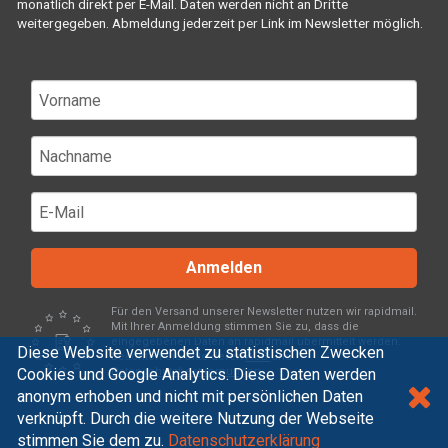
monatlich direkt per E-Mail. Daten werden nicht an Dritte
weitergegeben. Abmeldung jederzeit per Link im Newsletter möglich.
Anmelden
Für den Versand unserer Newsletter nutzen wir rapidmail.
Mit Ihrer Anmeldung stimmen Sie zu, dass die
eingegebenen Daten an rapidmail übermittelt werden.
Diese Website verwendet zu statistischen Zwecken
Beachten Sie bitte deren
AGB
und
Cookies und Google Analytics. Diese Daten werden
Datenschutzbestimmungen
.
anonym erhoben und nicht mit persönlichen Daten
verknüpft. Durch die weitere Nutzung der Webseite
stimmen Sie dem zu.
Datenschutzerklärung