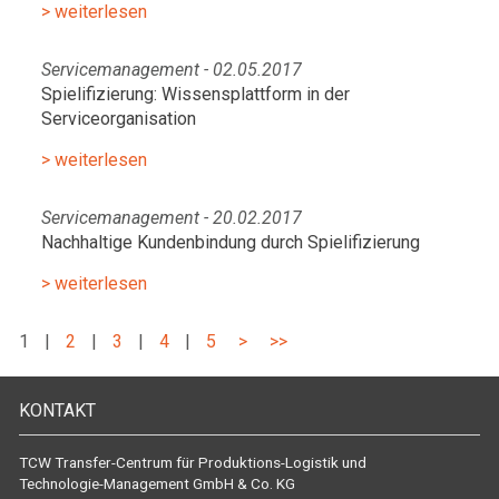
> weiterlesen
Servicemanagement - 02.05.2017
Spielifizierung: Wissensplattform in der
Serviceorganisation
> weiterlesen
Servicemanagement - 20.02.2017
Nachhaltige Kundenbindung durch Spielifizierung
> weiterlesen
1
|
2
|
3
|
4
|
5
>
>>
KONTAKT
TCW Transfer-Centrum für Produktions-Logistik und
Technologie-Management GmbH & Co. KG