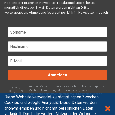
Kostenfreier Branchen-Newsletter, redaktionell überarbeitet,
monatlich direkt per E-Mail. Daten werden nicht an Dritte
weitergegeben. Abmeldung jederzeit per Link im Newsletter möglich.
Anmelden
Für den Versand unserer Newsletter nutzen wir rapidmail.
Mit Ihrer Anmeldung stimmen Sie zu, dass die
eingegebenen Daten an rapidmail übermittelt werden.
Diese Website verwendet zu statistischen Zwecken
Beachten Sie bitte deren
AGB
und
Cookies und Google Analytics. Diese Daten werden
Datenschutzbestimmungen
.
anonym erhoben und nicht mit persönlichen Daten
verknüpft. Durch die weitere Nutzung der Webseite