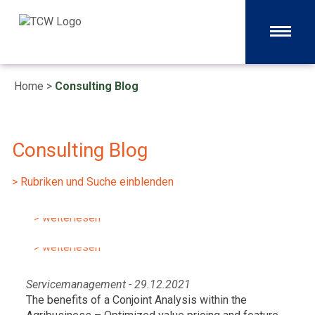
Home
>
Consulting Blog
Consulting Blog
Servicemanagement - 22.06.2026
> Rubriken und Suche einblenden
Auftragsabwicklung neu gedacht mit
Servicemanagement - 13.10.2023
modernen KI-Tools
Marktgetriebene Neustrukturierung
> weiterlesen
des Vertriebs
> weiterlesen
Servicemanagement - 29.12.2021
The benefits of a Conjoint Analysis within the