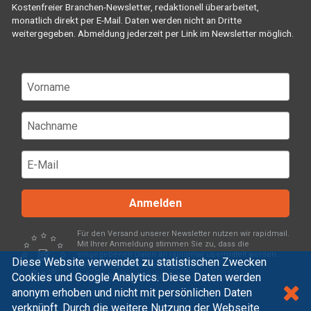
Kostenfreier Branchen-Newsletter, redaktionell überarbeitet,
monatlich direkt per E-Mail. Daten werden nicht an Dritte
weitergegeben. Abmeldung jederzeit per Link im Newsletter möglich.
Anmelden
Für den Versand unserer Newsletter nutzen wir rapidmail.
Mit Ihrer Anmeldung stimmen Sie zu, dass die
eingegebenen Daten an rapidmail übermittelt werden.
Diese Website verwendet zu statistischen Zwecken
Beachten Sie bitte deren
AGB
und
Cookies und Google Analytics. Diese Daten werden
Datenschutzbestimmungen
.
anonym erhoben und nicht mit persönlichen Daten
verknüpft. Durch die weitere Nutzung der Webseite