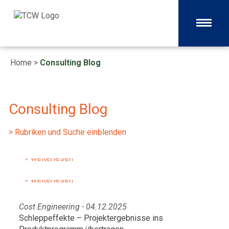
Home
>
Consulting Blog
Consulting Blog
Cost Engineering - 25.02.2026
Cost Engineering - 07.01.2026
> Rubriken und Suche einblenden
Smart Cost Cutting: Kosten senken
Zielkosten im technischen
bei optimierter Produktperformance
Anlagenbau: Effiziente Planung,
> weiterlesen
Berechnung und Optimierung
> weiterlesen
Cost Engineering - 04.12.2025
Schleppeffekte – Projektergebnisse ins