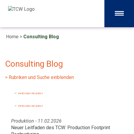
Home
>
Consulting Blog
Consulting Blog
Produktion - 05.08.2026
Resilienz gezielt erhöhen: Vier
Produktion - 15.07.2026
> Rubriken und Suche einblenden
Schritte zur Auswahl von KI-Use-
Leistungsfähige
Cases
Produktionsnetzwerke – Der TCW-
> weiterlesen
Weg zum geeigneten Footprint
> weiterlesen
Produktion - 11.02.2026
Neuer Leitfaden des TCW: Production Footprint