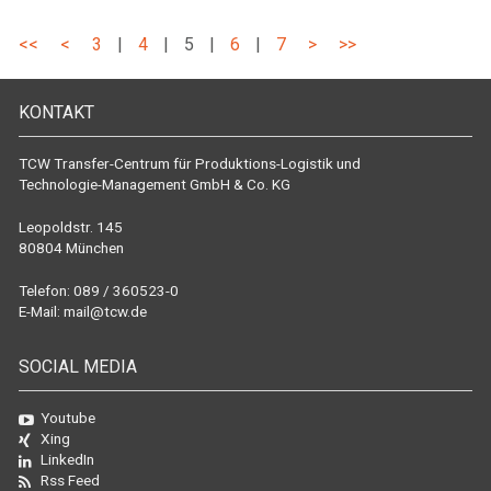
<<
<
3
|
4
|
5
|
6
|
7
>
>>
KONTAKT
TCW Transfer-Centrum für Produktions-Logistik und
Technologie-Management GmbH & Co. KG
Leopoldstr. 145
80804 München
Telefon: 089 / 360523-0
E-Mail:
mail@tcw.de
SOCIAL MEDIA
Youtube
Xing
LinkedIn
Rss Feed